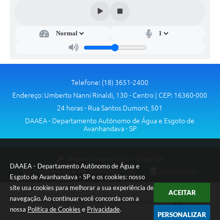
Serviços Online
Telefones Úteis
Transparência
Enquete
Telefone: (18) 3651-2400
Jornal
Endereço: Umberto Nanni Rinaldi, 130 - Centro | CEP: 16360-000
24 horas - Rua Santos Dumont, 501
Agenda
DAAEA - Departamento Autônomo de Água e Esgoto de
Avanhandava - SP
SIC
Diário Oficial
Versão do Sistema:
3.5.3 - 19/06/2026
DAAEA - Departamento Autônomo de Água e
Contato
Portal atualizado em:
28/07/2026 15:35
Dados Abertos
Esgoto de Avanhandava - SP e os cookies: nosso
site usa cookies para melhorar a sua experiência de
ACEITAR
navegação. Ao continuar você concorda com a
Copyright Instar - 2006-2026. Todos os direitos reservados -
nossa
Política de Cookies
e
Privacidade
.
Instar Tecnologia
PERSONALIZAR