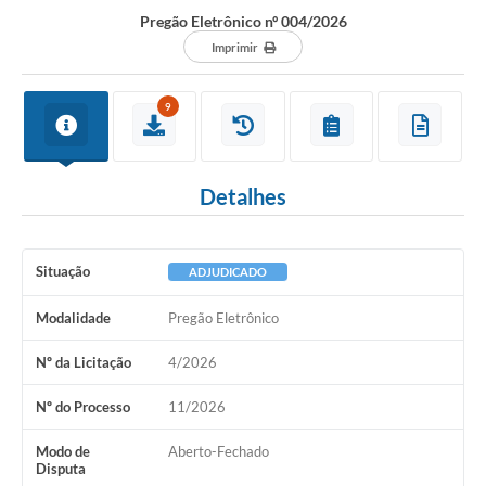
Pregão Eletrônico nº 004/2026
Imprimir
Interesse Público
9
Utilidade Pública
Detalhes
Tarifas de Água
Valores de Serviços
Situação
ADJUDICADO
Galeria de Fotos
Modalidade
Pregão Eletrônico
Contratos
Nº da Licitação
4/2026
Ouvidoria
Audiências Públicas
Nº do Processo
11/2026
Arquivos para Download
Modo de
Aberto-Fechado
Disputa