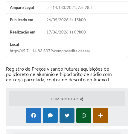
Carta de Serviços
Amparo Legal
Lei 14.133/2021, Art 28, I
Notícias
Publicado em
26/05/2026 às 15h00
Turismo
Realização em
17/06/2026 às 09h00
Obras
Local
Galeria de Vídeos
http://45.71.14.83:8079/compraseditaldaaea/
Secretarias
Registro de Preços visando futuras aquisições de
policloreto de alumínio e hipoclorito de sódio com
Projetos
entrega parcelada, conforme descrito no Anexo I
Contas Públicas
COMPARTILHAR
Legislação
Editais
Links