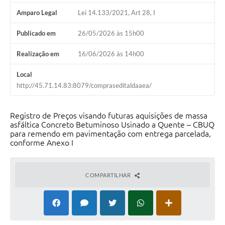
Carta de Serviços
Amparo Legal
Lei 14.133/2021, Art 28, I
Notícias
Publicado em
26/05/2026 às 15h00
Turismo
Realização em
16/06/2026 às 14h00
Obras
Local
Galeria de Vídeos
http://45.71.14.83:8079/compraseditaldaaea/
Secretarias
Registro de Preços visando futuras aquisições de massa
asfáltica Concreto Betuminoso Usinado a Quente – CBUQ
Projetos
para remendo em pavimentação com entrega parcelada,
conforme Anexo I
Contas Públicas
Legislação
COMPARTILHAR
Editais
Links