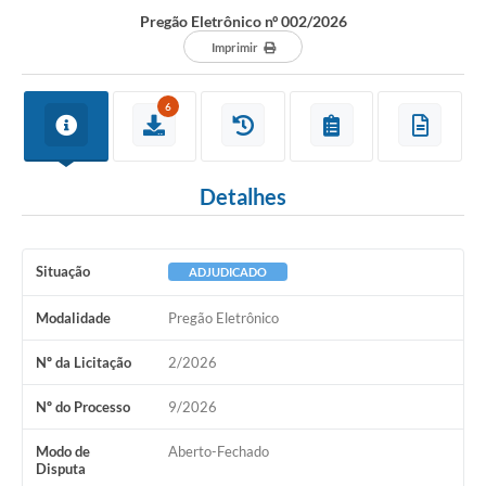
Pregão Eletrônico nº 002/2026
Imprimir
Interesse Público
6
Utilidade Pública
Detalhes
Tarifas de Água
Valores de Serviços
Situação
ADJUDICADO
Galeria de Fotos
Modalidade
Pregão Eletrônico
Contratos
Nº da Licitação
2/2026
Ouvidoria
Audiências Públicas
Nº do Processo
9/2026
Arquivos para Download
Modo de
Aberto-Fechado
Disputa