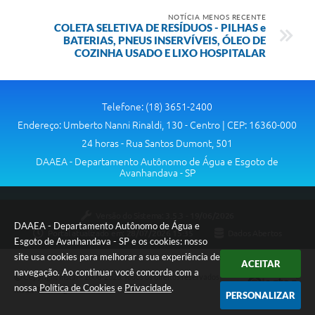
NOTÍCIA MENOS RECENTE
COLETA SELETIVA DE RESÍDUOS - PILHAS e
BATERIAS, PNEUS INSERVÍVEIS, ÓLEO DE
COZINHA USADO E LIXO HOSPITALAR
Telefone: (18) 3651-2400
Endereço: Umberto Nanni Rinaldi, 130 - Centro | CEP: 16360-000
24 horas - Rua Santos Dumont, 501
DAAEA - Departamento Autônomo de Água e Esgoto de
Avanhandava - SP
Versão do Sistema:
3.5.3 - 19/06/2026
DAAEA - Departamento Autônomo de Água e
Portal atualizado em:
28/07/2026 15:35
Dados Abertos
Esgoto de Avanhandava - SP e os cookies: nosso
site usa cookies para melhorar a sua experiência de
ACEITAR
navegação. Ao continuar você concorda com a
Copyright Instar - 2006-2026. Todos os direitos reservados -
nossa
Política de Cookies
e
Privacidade
.
Instar Tecnologia
PERSONALIZAR