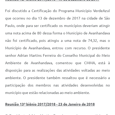
Serviços Online
Foi discutido a Certificação do Programa Município VerdeAzul
que ocorreu no dia 13 de dezembro de 2017 na cidade de São
Telefones Úteis
Paulo, onde para ser certificado os municípios deveriam atingir
Transparência
uma nota acima de 80 dessa forma o Município de Avanhandava
Enquete
não foi certificado, pois atingiu a uma nota de 74,32, mas o
Município de Avanhandava, entrou com recurso. O presidente
Jornal
senhor Adrian Martins Ferreira do Conselho Municipal do Meio
Agenda
Ambiente de Avanhandava, comentou que CMMA, está à
SIC
disposição para as realizações das atividades voltadas ao meio
ambiente. O presidente também ressaltou que é necessário a
Diário Oficial
participação dos membros nas atividades desenvolvidas no
Contato
município que estão relacionadas ao meio ambiente.
Reunião 13º biênio 2017/2018 - 23 de Janeiro de 2018