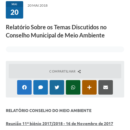
MAI
20 MAI 2018
20
Interesse Público
Relatório Sobre os Temas Discutidos no
Conselho Municipal de Meio Ambiente
Utilidade Pública
Tarifas de Água
Valores de Serviços
COMPARTILHAR
Galeria de Fotos
Contratos
Ouvidoria
Audiências Públicas
RELATÓRIO CONSELHO DO MEIO AMBIENTE
Arquivos para Download
Reunião 11º biênio 2017/2018 - 16 de Novembro de 2017