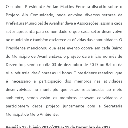
Carta de Serviços
O senhor Presidente Adrian Martins Ferreira discutiu sobre o
Notícias
Projeto Alo Comunidade, onde envolve diversos setores da
Prefeitura Municipal de Avanhandava e Associações, assim a cada
Turismo
setor apresenta para comunidade o que cada setor desenvolve
Obras
no município e também esclarece as dúvidas das comunidades. O
Galeria de Vídeos
Presidente mencionou que esse evento ocorre em cada Bairro
do Município de Avanhandava, o projeto dará início no mês de
Secretarias
Dezembro, sendo no dia 03 de dezembro de 2017 no Bairro da
Vila Industrial das 8 horas as 11 horas. O presidente ressaltou que
Projetos
é necessário a participação dos membros nas atividades
Contas Públicas
desenvolvidas no município que estão relacionadas ao meio
Legislação
ambiente, sendo assim os membros estavam convidados a
participarem deste projeto juntamente com a Secretaria
Editais
Municipal de Meio Ambiente.
Links
Reunião 12º biênio 2017/2018 - 19 de Dezembro de 2017