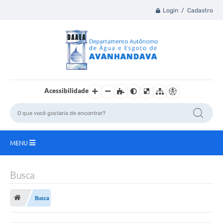
Login / Cadastro
Acessibilidade
MENU
Principal
Busca
A Nossa Cidade
Busca
DAAEA