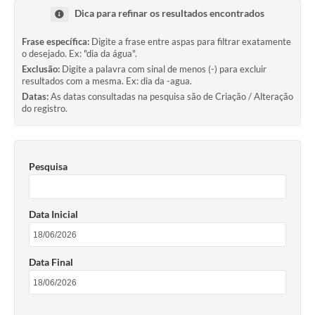
Dica para refinar os resultados encontrados
Frase específica:
Digite a frase entre aspas para filtrar exatamente
Interesse Público
o desejado. Ex: "dia da água".
Exclusão:
Digite a palavra com sinal de menos (-) para excluir
resultados com a mesma. Ex: dia da -agua.
Utilidade Pública
Datas:
As datas consultadas na pesquisa são de Criação / Alteração
do registro.
Tarifas de Água
Valores de Serviços
Pesquisa
Galeria de Fotos
Contratos
Data Inicial
Ouvidoria
Data Final
Audiências Públicas
Arquivos para Download